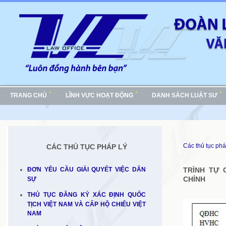
TRANG CHỦ
LĨNH VỰC HOẠT ĐỘNG
DANH SÁCH LUẬT SƯ
Các thủ tục phá
CÁC THỦ TỤC PHÁP LÝ
ĐƠN YÊU CẦU GIẢI QUYẾT VIỆC DÂN
TRÌNH TỰ 
CHÍNH
SỰ
THỦ TỤC ĐĂNG KÝ XÁC ĐỊNH QUỐC
TỊCH VIỆT NAM VÀ CẤP HỘ CHIẾU VIỆT
NAM