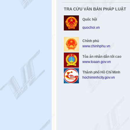
TRA CỨU VĂN BẢN PHÁP LUẬT
Quốc hội
quochoi.vn
Chính phủ
www.chinhphu.vn
Tòa án nhân dân tối cao
www.toaan.gov.vn
Thành phố Hồ Chí Minh
hochiminhcity.gov.vn