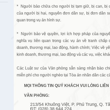
* Người bào chữa cho người bị tạm giữ, bị can, bị 
của người bị hại, nguyên đơn dân sự, bị đơn dân sự
quan trong vụ án hình sự.
* Người bảo vệ quyền, lợi ích hợp pháp của nguyê
nghĩa vụ liên quan trong các vụ án về tranh chấp 
doanh, thương mại, lao động, hành chính; Việc về yê
kinh doanh, thương mại, lao động và các vụ, việc khá
Các Luật sư của Văn phòng sẵn sàng nhận bào chữ
miễn phí cho người nghèo tại Tòa án nhân dân các c
MỌI THÔNG TIN QUÝ KHÁCH VUI LÒNG LIÊN 
VĂN PHÒNG:
213/54 Khuông Việt, P. Phú Trung, Q. Tâ
ĐT: (028) 38 644 224