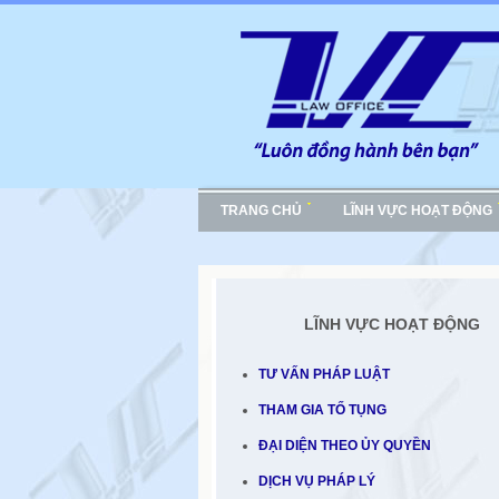
TRANG CHỦ
LĨNH VỰC HOẠT ĐỘNG
LĨNH VỰC HOẠT ĐỘNG
TƯ VẤN PHÁP LUẬT
THAM GIA TỐ TỤNG
ĐẠI DIỆN THEO ỦY QUYỀN
DỊCH VỤ PHÁP LÝ