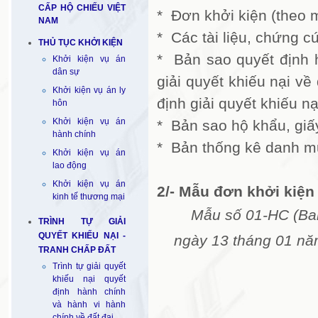
CẤP HỘ CHIẾU VIỆT
* Đơn khởi kiện (theo 
NAM
* Các tài liệu, chứng 
THỦ TỤC KHỞI KIỆN
* Bản sao quyết định h
Khởi kiện vụ án
dân sự
giải quyết khiếu nại về
Khởi kiện vụ án ly
định giải quyết khiếu n
hôn
Khởi kiện vụ án
* Bản sao hộ khẩu, giấ
hành chính
* Bản thống kê danh mục
Khởi kiện vụ án
lao động
Khởi kiện vụ án
2/- Mẫu đơn khởi kiện
kinh tế thương mại
Mẫu số 01-HC
(Ba
TRÌNH TỰ GIẢI
QUYẾT KHIẾU NẠI -
ngày 13 tháng 01 nă
TRANH CHẤP ĐẤT
Trình tự giải quyết
khiếu nại quyết
định hành chính
và hành vi hành
chính về đất đai