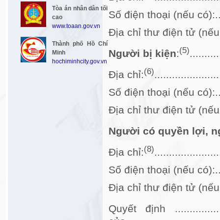
Tòa án nhân dân tối
Số điện thoại (nếu có):.......
cao
www.toaan.gov.vn
Địa chỉ thư điện tử (nếu có): ..
Thành phố Hồ Chí
(5)
Người bị kiện
:
..........
Minh
hochiminhcity.gov.vn
(6)
Địa chỉ:
......................
Số điện thoại (nếu có):.......
Địa chỉ thư điện tử (nếu có): ..
Người có quyền lợi, n
(8)
Địa chỉ:
......................
Số điện thoại (nếu có):.......
Địa chỉ thư điện tử (nếu có): ..
Quyết định ...............