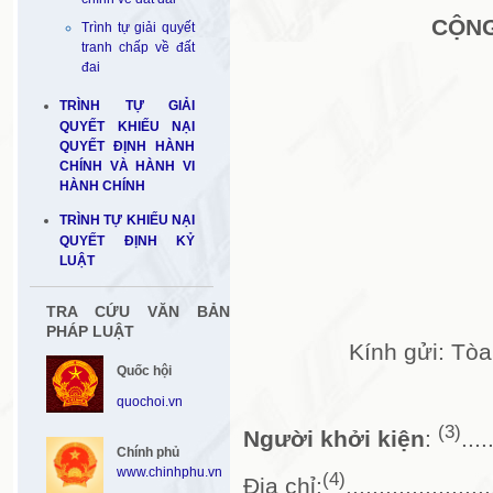
CỘNG
Trình tự giải quyết
tranh chấp về đất
đai
TRÌNH TỰ GIẢI
QUYẾT KHIẾU NẠI
QUYẾT ĐỊNH HÀNH
CHÍNH VÀ HÀNH VI
HÀNH CHÍNH
TRÌNH TỰ KHIẾU NẠI
QUYẾT ĐỊNH KỶ
LUẬT
TRA CỨU VĂN BẢN
PHÁP LUẬT
Kính gửi: Tò
Quốc hội
quochoi.vn
(3)
Người khởi kiện
:
....
Chính phủ
www.chinhphu.vn
(4)
Địa chỉ:
......................