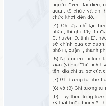
người được đại diện; n
quan, tổ chức và ghi 
chức khởi kiện đó.
(4) Ghi địa chỉ tại th
nhân, thì ghi đầy đủ địa
C, huyện D, tỉnh E); nếu
sở chính của cơ quan,
phố H, quận I, thành ph
(5) Nếu người bị kiện 
kiện (ví dụ: Chủ tịch Ủ
tên, địa chỉ trụ sở của 
(7) Ghi tương tự như hư
(6) và (8) Ghi tương tự
(9) Tùy theo từng trư
kỷ luật buộc thôi việc 