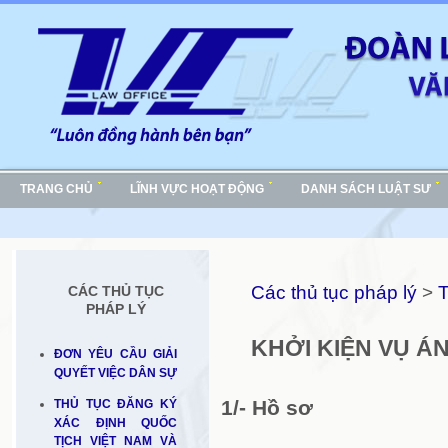
TRANG CHỦ
LĨNH VỰC HOẠT ĐỘNG
DANH SÁCH LUẬT SƯ
Các thủ tục pháp lý
>
T
CÁC THỦ TỤC
PHÁP LÝ
KHỞI KIỆN VỤ Á
ĐƠN YÊU CẦU GIẢI
QUYẾT VIỆC DÂN SỰ
1/- Hồ sơ
THỦ TỤC ĐĂNG KÝ
XÁC ĐỊNH QUỐC
TỊCH VIỆT NAM VÀ