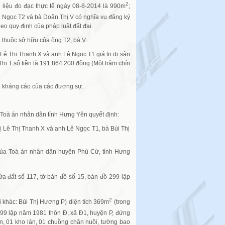
2
 liệu đo đạc thực tế ngày 08-8-2014 là 990m
;
ê Ngọc T2 và bà Doãn Thị V có nghĩa vụ đăng ký
o quy định của pháp luật đất đai.
à thuộc sở hữu của ông T2, bà V.
Lê Thị Thanh X và anh Lê Ngọc T1 giá trị di sản
ị T số tiền là 191.864.200 đồng (Một trăm chín
n kháng cáo của các đương sự.
Toà án nhân dân tỉnh Hưng Yên quyết định:
 Lê Thị Thanh X và anh Lê Ngọc T1, bà Bùi Thị
của Toà án nhân dân huyện Phù Cừ, tỉnh Hưng
a đất số 117, tờ bản đồ số 15, bản đồ 299 lập
2
i khác: Bùi Thị Hương P) diện tích 369m
(trong
 299 lập năm 1981 thôn Đ, xã Đ1, huyện P, đứng
ôn, 01 kho lán, 01 chuồng chăn nuôi, tường bao