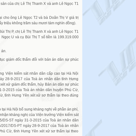
ài sản của chị Lê Thị Thanh X và anh Lê Ngọc T1
lại cho ông Lê Ngọc T2 và bà Doãn Thị V giá trị
ẩy triệu không trăm sáu mươi tám nghìn đồng).
Bùi Thị P, chị Lê Thị Thanh X và anh Lê Ngọc T1
ê Ngọc U và cụ Bùi Thị T số tiền là 199.319.000
 án.
tục giám đốc thẩm đối với bản án dân sự phúc
g Viện kiểm sát nhân dân cấp cao tại Hà Nội
gày 28-9-2017 của Toà án nhân dân tỉnh Hưng
 xét xử giám đốc thẩm, hủy Bản án dân sự phúc
31-3-2015 của Toà án nhân dân huyện Phù Cừ,
, tỉnh Hưng Yên xét xử sơ thẩm lại theo đúng
o tại Hà Nội bổ sung kháng nghị về phần án phí,
nhận kháng nghị của Viện trưởng Viện kiểm sát
15/DS-ST ngày 31-3-2015 của Toà án nhân dân
5/2017/DS-PT ngày 28-9-2017 của Toà án nhân
hù Cừ, tỉnh Hưng Yên xét xử sơ thẩm lại theo