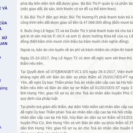
phía tây trên diện tích đất được giao. Bà Bùi Thị P quản lý cả phần t
C VÀ
(việc giao đất, tài sản, kích thước có sơ đồ cụ thể kèm theo).
5. Bà Bùi Thị P (tên gọi khác: Bùi Thị Hương P) phải thanh toán trả 
công trình trên đất được giao số tiền là 47.068.000 đồng (Bốn mươi b
CỦA
.
6. Buộc ông Lê Ngọc T2 và bà Doãn Thị V phải thanh toán trả cho bà 
giá trị di sản mà bà P, chị X và anh t1 được hưởng thừa kế của cụ L
À XỬ
đồng (Một trăm chín mươi chín triệu ba trăm mười chín nghìn đồng).
QUAN
Ngoài ra, bản án còn tuyên về án phí và trách nhiệm do chậm thi hành
Ư
Ngày 25-10-2017, ông Lê Ngọc T2 có đơn đề nghị xem xét theo thủ 
thẩm nêu trên.
Tại Quyết định số 07/QĐKNGĐT-VC1-DS ngày 28-3-2017, Viện trưởn
kháng nghị đối với Bản án dân sự phúc thẩm số 25/2017/DS-PT n
t
Yên, đề nghị Ủy ban Thẩm phán Toà án nhân dân cấp cao tại Hà Nội
thẩm nêu trên và Bản án dân sự sơ thẩm số 01/2015/DS-ST ngày 
ngừng
tỉnh Hưng Yên; giao hồ sơ vụ án cho Toà án nhân dân huyện Phù Cừ
quy định của pháp luật.
Tại phiên toà giám đốc thẩm, đại diện Viện kiểm sát nhân dân cấp ca
đề nghị Ủy ban Thẩm phán Toà án nhân dân cấp cao tại Hà Nội chấp 
nhân dân cấp cao tại Hà Nội, hủy Bản án dân sự sơ thẩm số 01/20
huyện Phù Cừ, tỉnh Hưng Yên và với Bản án dân sự phúc thẩm số 2
.
dân tỉnh Hưng Yên; giao hồ sơ vụ án cho Toà án nhân dân huyện P