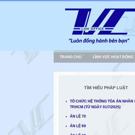
TRANG CHỦ
LĨNH VỰC HOẠT ĐỘNG
TÌM HIỂU PHÁP LUẬT
TỔ CHỨC HỆ THỐNG TÒA ÁN NHÂN
TP.HCM (TỪ NGÀY 01/7/2025)
ÁN LỆ 70
ÁN LỆ 69