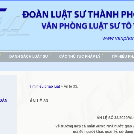
DANH SÁCH LUẬT SƯ
CÁC THỦ TỤC PHÁP LÝ
TÌM HIỂU P
Tìm hiểu pháp luật
> Án lệ 33.
 DÂN
ÁN LỆ 33.
ÁN LỆ SỐ
33/2020/AL
Về
trường hợp cá nhân được Nhà nước giao 
mà để
người khác quản lý, sử
dụng 