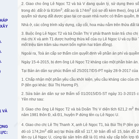
2. Giao cho ông Lê Ngọc T2 và bà V đang quản lý, sử dụng theo số
2
2
trong đó: đất ở là 816m
; đất ao là 174m
(có sơ đồ kèm theo), ông L
quyền sử dụng đất được giao tại cơ quan nhà nước có thẩm quyền, the
PHÁP
Nhà ở, các công trình xây dựng, cây cối, hoa màu nằm trên thửa đất l
 XÂY
3. Buộc ông Lê Ngọc T2 và bà Doãn Thị V phải thanh toán trả cho chị 
mà chị X và anh T1 được hưởng thừa kế của cụ Lê Ngọc U và cụ Bùi Th
.
mốt triệu tám trăm sáu mươi bốn nghìn hai trăm đồng).
.
Ngoài ra, Toà án cấp sơ thẩm còn quyết định về phần án phí và quyề
.
Ngày 15-4-2015, bị đơn ông Lê Ngọc T2 kháng cáo một phần bản án.
Tại Bản án dân sự phúc thẩm số 25/2017/DS-PT ngày 28-9-2017 của 
)
1. Chấp nhận một phần yêu cầu khởi kiện, yêu cầu kháng cáo của chị
P (tên gọi khác: Bùi Thị Hương P).
2. Sửa bản án dân sự sơ thẩm số 01/2015/DS-ST ngày 31-3-2015 
Yên như sau:
2
3. Giao cho ông Lê Ngọc T2 và bà Doãn Thị V diện tích 621,2 m
thử
1 VÀ
năm 1981 thôn Đ, xã Đ1, huyện P đứng tên cụ Lê Ngọc U.
4. Giao cho chị Lê Thị Thanh X, anh Lê Ngọc T1, bà Bùi Thị P (tên gọ
RỌNG
2
đó có 174,2m
đất ao) tại thửa đất số 117, tờ bản đồ số 15, bản đồ
LỰC:
tên cụ Lê Ngọc U, cùng tài sản trên đất là 01 nhà xây cấp bốn lợp t