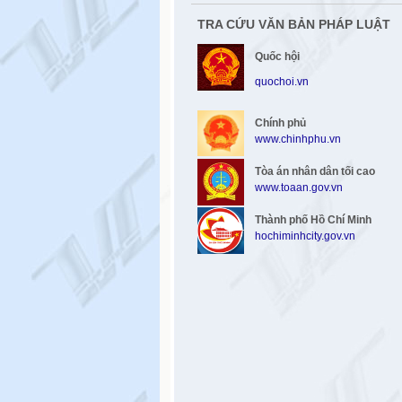
TRA CỨU VĂN BẢN PHÁP LUẬT
Quốc hội
quochoi.vn
Chính phủ
www.chinhphu.vn
Tòa án nhân dân tối cao
www.toaan.gov.vn
Thành phố Hồ Chí Minh
hochiminhcity.gov.vn