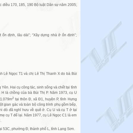
c điều 170, 185, 190 Bộ luật Dân sự năm 2005;
 ổn định, lâu dài”; “Xây dựng nhà ở ổn định”;
anh Lê Ngọc T1 và chị Lê Thị Thanh X do bà Bùi
Yên. Hai cụ công tác, sinh sống và chết tại tỉnh
 H là chồng của bà Bùi Thị P. Năm 1973, cụ U
2
 1.079m
tại thôn Đ, xã Đ1, huyện P, tỉnh Hưng
t gian gác và toàn bộ công trình phụ gồm bếp,
khi đó đã nghỉ hưu về quê ở. Cụ U và cụ T ở tại
ố mẹ cụ T để lại. Năm 1977, cụ Lê Ngọc C1 là em
.
tại 53C, phường Đ, thành phố L, tỉnh Lạng Sơn.