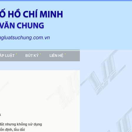
HÁP LUẬT
BÚT KÝ
LIÊN HỆ
1
đất nhưng không sử
dụng
ổn định, lâu dài