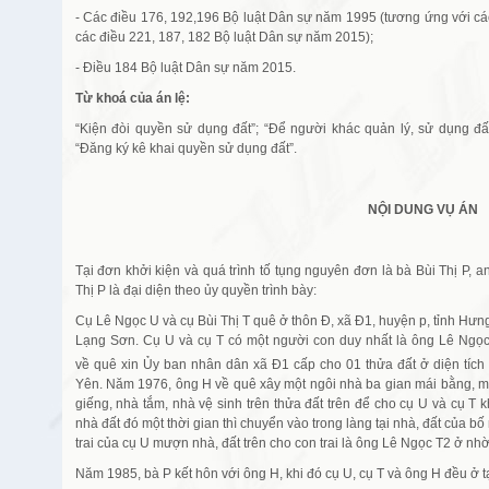
- Các điều 176, 192,196 Bộ luật Dân sự năm 1995 (tương ứng với cá
các điều 221, 187, 182 Bộ luật Dân sự năm 2015);
- Điều 184 Bộ luật Dân sự năm 2015.
Từ khoá của án lệ:
“Kiện đòi quyền sử dụng đất”; “Để người khác quản lý, sử dụng đất
“Đăng ký kê khai quyền sử dụng đất”.
NỘI DUNG VỤ ÁN
Tại đơn khởi kiện và quá trình tố tụng nguyên đơn là bà Bùi Thị P, 
Thị P là đại diện theo ủy quyền trình bày:
Cụ Lê Ngọc U và cụ Bùi Thị T quê ở thôn Đ, xã Đ1, huyện p, tỉnh Hưng 
Lạng Sơn. Cụ U và cụ T có một người con duy nhất là ông Lê Ngọc
về quê xin Ủy ban nhân dân xã Đ1 cấp cho 01 thửa đất ở diện tích
Yên. Năm 1976, ông H về quê xây một ngôi nhà ba gian mái bằng, mộ
giếng, nhà tắm, nhà vệ sinh trên thửa đất trên để cho cụ U và cụ T 
nhà đất đó một thời gian thì chuyển vào trong làng tại nhà, đất của b
trai của cụ U mượn nhà, đất trên cho con trai là ông Lê Ngọc T2 ở nhờ
Năm 1985, bà P kết hôn với ông H, khi đó cụ U, cụ T và ông H đều ở 