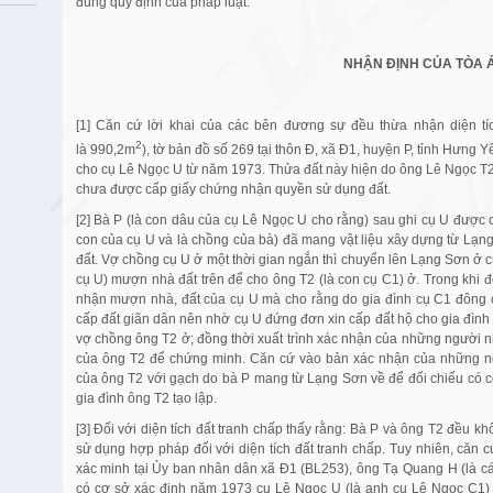
đúng quy định của pháp luật.
NHẬN ĐỊNH CỦA TÒA 
[1] Căn cứ lời khai của các bên đương sự đều thừa nhận diện tích
2
là 990,2m
), tờ bản đồ số 269 tại thôn Đ, xã Đ1, huyện P, tỉnh Hưn
cho cụ Lê Ngọc U từ năm 1973. Thửa đất này hiện do ông Lê Ngọc T2
chưa được cấp giấy chứng nhận quyền sử dụng đất.
[2] Bà P (là con dâu của cụ Lê Ngọc U cho rằng) sau ghi cụ U được 
con của cụ U và là chồng của bà) đã mang vật liệu xây dựng từ Lạng
đất. Vợ chồng cụ U ở một thời gian ngắn thì chuyển lên Lạng Sơn ở c
cụ U) mượn nhà đất trên để cho ông T2 (là con cụ C1) ở. Trong khi đ
nhận mượn nhà, đất của cụ U mà cho rằng do gia đình cụ C1 đông co
cấp đất giãn dân nên nhờ cụ U đứng đơn xin cấp đất hộ cho gia đình 
vợ chồng ông T2 ở; đồng thời xuất trình xác nhận của những người nh
của ông T2 để chứng minh. Căn cứ vào bản xác nhận của những n
của ông T2 với gạch do bà P mang từ Lạng Sơn về để đối chiếu có cơ 
gia đình ông T2 tạo lập.
[3] Đối với diện tích đất tranh chấp thấy rằng: Bà P và ông T2 đều 
sử dụng hợp pháp đối với diện tích đất tranh chấp. Tuy nhiên, căn 
xác minh tại Ủy ban nhân dân xã Đ1 (BL253), ông Tạ Quang H (là c
có cơ sở xác định năm 1973 cụ Lê Ngọc U (là anh cụ Lê Ngọc C1) 