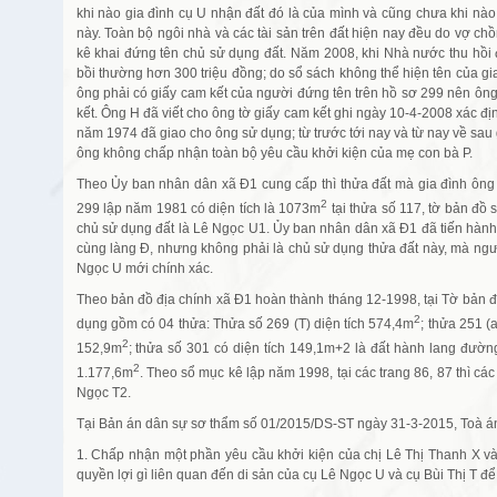
khi nào gia đình cụ U nhận đất đó là của mình và cũng chưa khi nào
này. Toàn bộ ngôi nhà và các tài sản trên đất hiện nay đều do vợ c
kê khai đứng tên chủ sử dụng đất. Năm 2008, khi Nhà nước thu hồi
bồi thường hơn 300 triệu đồng; do sổ sách không thể hiện tên của g
ông phải có giấy cam kết của người đứng tên trên hồ sơ 299 nên ông
kết. Ông H đã viết cho ông tờ giấy cam kết ghi ngày 10-4-2008 xác đ
năm 1974 đã giao cho ông sử dụng; từ trước tới nay và từ nay về sau g
ông không chấp nhận toàn bộ yêu cầu khởi kiện của mẹ con bà P.
Theo Ủy ban nhân dân xã Đ1 cung cấp thì thửa đất mà gia đình ông
2
299 lập năm 1981 có diện tích là 1073m
tại thửa số 117, tờ bản đồ 
chủ sử dụng đất là Lê Ngọc U1. Ủy ban nhân dân xã Đ1 đã tiến hành
cùng làng Đ, nhưng không phải là chủ sử dụng thửa đất này, mà ngư
Ngọc U mới chính xác.
Theo bản đồ địa chính xã Đ1 hoàn thành tháng 12-1998, tại Tờ bản đồ
2
dụng gồm có 04 thửa: Thửa số 269 (T) diện tích 574,4m
; thửa 251 (
2
152,9m
; thửa số 301 có diện tích 149,1m+2 là đất hành lang đườn
2
1.177,6m
. Theo sổ mục kê lập năm 1998, tại các trang 86, 87 thì các
Ngọc T2.
Tại Bản án dân sự sơ thẩm số 01/2015/DS-ST ngày 31-3-2015, Toà á
1. Chấp nhận một phần yêu cầu khởi kiện của chị Lê Thị Thanh X và
quyền lợi gì liên quan đến di sản của cụ Lê Ngọc U và cụ Bùi Thị T để 