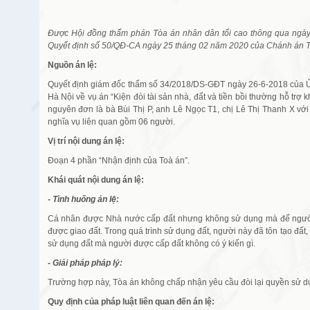
Được Hội đồng thẩm phán Tòa án nhân dân tối cao thông qua ngà
Quyết định số 50/QĐ-CA ngày 25 tháng 02 năm 2020 của Chánh án Tò
Nguồn án lệ:
Quyết định giám đốc thẩm số 34/2018/DS-GĐT ngày 26-6-2018 của Ủ
Hà Nội về vụ án “Kiện đòi tài sản nhà, đất và tiền bồi thường hỗ trợ 
nguyên đơn là bà Bùi Thị P, anh Lê Ngọc T1, chị Lê Thị Thanh X với
nghĩa vụ liên quan gồm 06 người.
Vị trí nội dung án lệ:
Đoạn 4 phần “Nhận định của Toà án”.
Khái quát nội dung án lệ:
- Tình huống án lệ:
Cá nhân được Nhà nước cấp đất nhưng không sử dụng mà để người k
được giao đất. Trong quá trình sử dụng đất, người này đã tôn tạo đất
sử dụng đất mà người được cấp đất không có ý kiến gì.
- Giải pháp pháp lý:
Trường hợp này, Tòa án không chấp nhận yêu cầu đòi lại quyền sử d
Quy định của pháp luật liên quan đến án lệ: