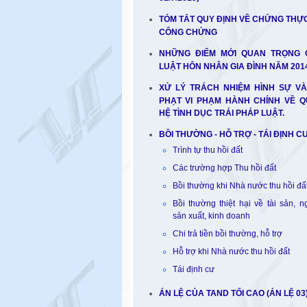
TÓM TẮT QUY ĐỊNH VỀ CHỨNG THỰ
CÔNG CHỨNG
NHỮNG ĐIỂM MỚI QUAN TRỌNG 
LUẬT HÔN NHÂN GIA ĐÌNH NĂM 2014
XỬ LÝ TRÁCH NHIỆM HÌNH SỰ V
PHẠT VI PHẠM HÀNH CHÍNH VỀ 
HỆ TÌNH DỤC TRÁI PHÁP LUẬT.
BỒI THƯỜNG - HỖ TRỢ - TÁI ĐỊNH C
Trình tự thu hồi đất
Các trường hợp Thu hồi đất
Bồi thường khi Nhà nước thu hồi đấ
Bồi thường thiệt hại về tài sản, 
sản xuất, kinh doanh
Chi trả tiền bồi thường, hỗ trợ
Hỗ trợ khi Nhà nước thu hồi đất
Tái định cư
ÁN LỆ CỦA TAND TỐI CAO (ÁN LỆ 03)