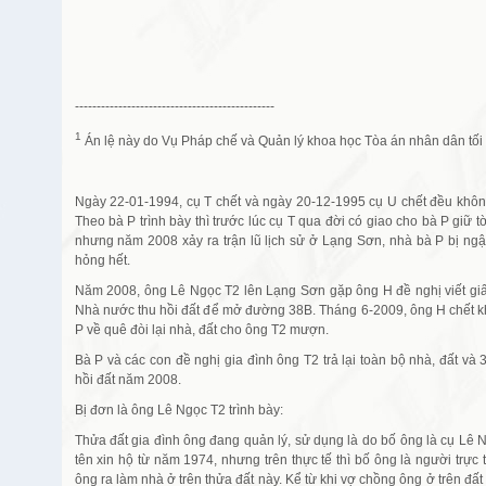
----------------------------------------------
1
Án lệ này do Vụ Pháp chế và Quản lý khoa học Tòa án nhân dân tối 
Ngày 22-01-1994, cụ T chết và ngày 20-12-1995 cụ U chết đều không 
Theo bà P trình bày thì trước lúc cụ T qua đời có giao cho bà P giữ 
nhưng năm 2008 xảy ra trận lũ lịch sử ở Lạng Sơn, nhà bà P bị ng
hỏng hết.
Năm 2008, ông Lê Ngọc T2 lên Lạng Sơn gặp ông H đề nghị viết giấ
Nhà nước thu hồi đất để mở đường 38B. Tháng 6-2009, ông H chết kh
P về quê đòi lại nhà, đất cho ông T2 mượn.
Bà P và các con đề nghị gia đình ông T2 trả lại toàn bộ nhà, đất và
hồi đất năm 2008.
Bị đơn là ông Lê Ngọc T2 trình bày:
Thửa đất gia đình ông đang quản lý, sử dụng là do bố ông là cụ Lê
tên xin hộ từ năm 1974, nhưng trên thực tế thì bố ông là người trự
ông ra làm nhà ở trên thửa đất này. Kể từ khi vợ chồng ông ở trên đấ