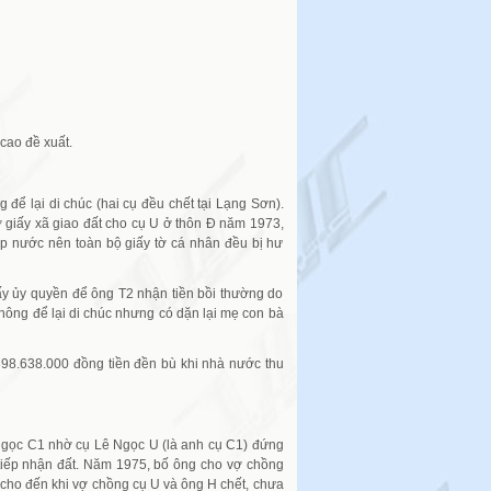
cao đề xuất.
để lại di chúc (hai cụ đều chết tại Lạng Sơn).
tờ giấy xã giao đất cho cụ U ở thôn Đ năm 1973,
ập nước nên toàn bộ giấy tờ cá nhân đều bị hư
y ủy quyền để ông T2 nhận tiền bồi thường do
ông để lại di chúc nhưng có dặn lại mẹ con bà
 398.638.000 đồng tiền đền bù khi nhà nước thu
 Ngọc C1 nhờ cụ Lê Ngọc U (là anh cụ C1) đứng
c tiếp nhận đất. Năm 1975, bố ông cho vợ chồng
t cho đến khi vợ chồng cụ U và ông H chết, chưa