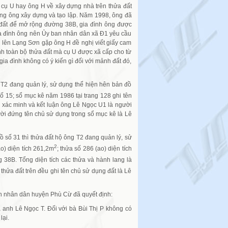
 cụ U hay ông H về xây dựng nhà trên thửa đất
hồng ông xây dựng và tạo lập. Năm 1998, ông đã
 đất để mở rộng đường 38B, gia đình ông được
ia đình ông nên Ủy ban nhân dân xã Đ1 yêu cầu
 lên Lạng Sơn gặp ông H đề nghị viết giấy cam
ịnh toàn bộ thửa đất mà cụ U được xã cấp cho từ
ia đình không có ý kiến gì đối với mảnh đất đó,
 T2 đang quản lý, sử dụng thể hiện hên bản đồ
số 15; sổ mục kê năm 1986 tại trang 128 ghi tên
 xác minh và kết luận ông Lê Ngọc U1 là người
ời đứng tên chủ sử dụng trong sổ mục kê là Lê
 số 31 thì thửa đất hộ ông T2 đang quản lý, sử
2
ao) diện tích 261,2m
; thửa số 286 (ao) diện tích
g 38B. Tổng diện tích các thửa và hành lang là
 thửa đất trên đều ghi tên chủ sử dụng đất là Lê
n nhân dân huyện Phù Cừ đã quyết định:
 anh Lê Ngọc T. Đối với bà Bùi Thị P không có
lại.