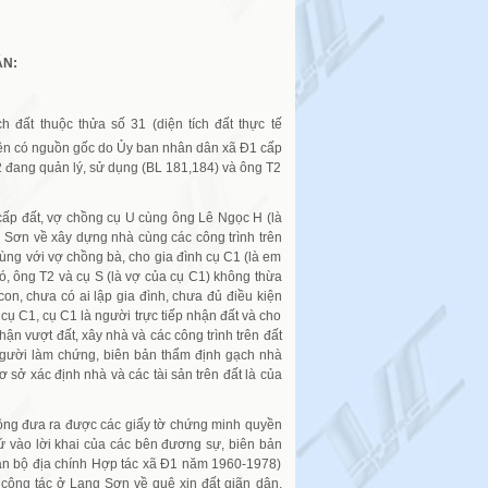
ÁN:
 đất thuộc thửa số 31 (diện tích đất thực tế
g Yên có nguồn gốc do Ủy ban nhân dân xã Đ1 cấp
 đang quản lý, sử dụng (BL 181,184) và ông T2
cấp đất, vợ chồng cụ U cùng ông Lê Ngọc H (là
 Sơn về xây dựng nhà cùng các công trình trên
ùng với vợ chồng bà, cho gia đình cụ C1 (là em
ó, ông T2 và cụ S (là vợ của cụ C1) không thừa
n, chưa có ai lập gia đình, chưa đủ điều kiện
cụ C1, cụ C1 là người trực tiếp nhận đất và cho
ận vượt đất, xây nhà và các công trình trên đất
gười làm chứng, biên bản thẩm định gạch nhà
sở xác định nhà và các tài sản trên đất là của
không đưa ra được các giấy tờ chứng minh quyền
cứ vào lời khai của các bên đương sự, biên bản
án bộ địa chính Hợp tác xã Đ1 năm 1960-1978)
công tác ở Lạng Sơn về quê xin đất giãn dân,