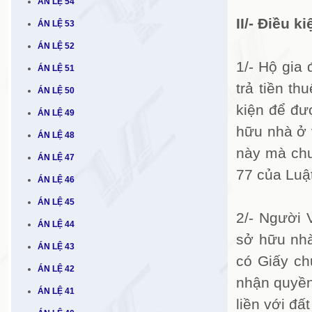
ÁN LỆ 54
II/- Điều 
ÁN LỆ 53
ÁN LỆ 52
1/- Hộ gia
ÁN LỆ 51
trả tiền t
ÁN LỆ 50
kiện để đư
ÁN LỆ 49
hữu nhà ở v
ÁN LỆ 48
này mà chư
ÁN LỆ 47
77 của Luậ
ÁN LỆ 46
ÁN LỆ 45
2/- Người 
ÁN LỆ 44
sở hữu nhà
ÁN LỆ 43
có Giấy ch
ÁN LỆ 42
nhận quyền
ÁN LỆ 41
liền với đ