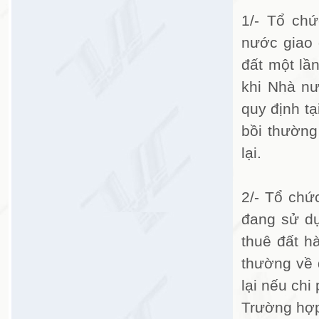
1/- Tổ ch
nước giao đ
đất một lầ
khi Nhà nư
quy định t
bồi thường
lại.
2/- Tổ chứ
đang sử dụ
thuê đất h
thường về 
lại nếu ch
Trường hợp