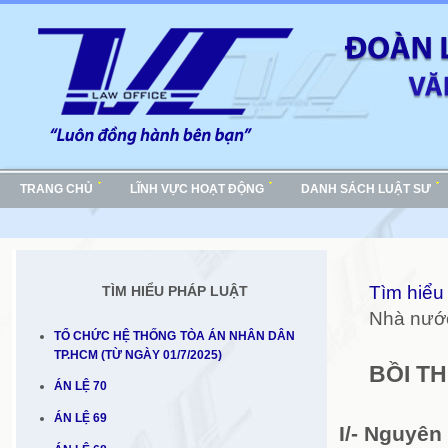
TRANG CHỦ
LĨNH VỰC HOẠT ĐỘNG
DANH SÁCH LUẬT SƯ
Tìm hiểu
TÌM HIỂU PHÁP LUẬT
Nhà nước
TỔ CHỨC HỆ THỐNG TÒA ÁN NHÂN DÂN
TP.HCM (TỪ NGÀY 01/7/2025)
BỒI T
ÁN LỆ 70
ÁN LỆ 69
I/- Nguyên