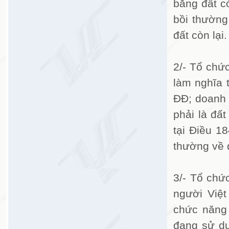
bằng đất c
bồi thường
đất còn lại.
2/- Tổ chứ
làm nghĩa 
ĐĐ; doanh 
phải là đấ
tại Điều 1
thường về 
3/- Tổ chức
người Việ
chức năng 
đang sử dụ