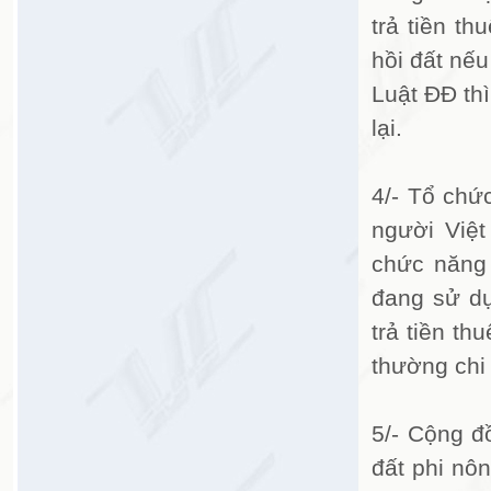
trả tiền th
hồi đất nếu
Luật ĐĐ th
lại.
4/- Tổ chức
người Việ
chức năng 
đang sử dụ
trả tiền th
thường chi 
5/- Cộng đ
đất phi nô