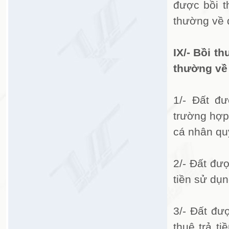
được bồi t
thường về 
IX/- Bồi t
thường về 
1/- Đất đ
trường hợp
cá nhân qu
2/- Đất đư
tiền sử dụ
3/- Đất đư
thuê trả t