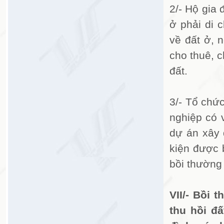
2/- Hộ gia 
ở phải di 
về đất ở, 
cho thuê, 
đất.
3/- Tổ chứ
nghiệp có 
dự án xây 
kiện được 
bồi thường 
VII/- Bồi 
thu hồi đ