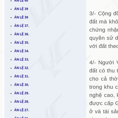
ÁN LỆ 40
ÁN LỆ 39
3/- Cộng đ
ÁN LỆ 38
đất mà kh
ÁN LỆ 37.
chứng nhận
ÁN LỆ 36.
quyền sử d
ÁN LỆ 35.
với đất th
ÁN LỆ 34.
ÁN LỆ 33.
4/- Người
ÁN LỆ 32.
đất có thu 
ÁN LỆ 31.
cho cả thờ
ÁN LỆ 30.
trong khu 
ÁN LỆ 29.
nghệ cao, 
ÁN LỆ 28.
được cấp G
ÁN LỆ 27.
ở và tài s