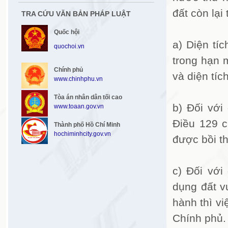
đất còn lại
TRA CỨU VĂN BẢN PHÁP LUẬT
Quốc hội
a) Diện tí
quochoi.vn
trong hạn 
Chính phủ
và diện tíc
www.chinhphu.vn
Tòa án nhân dân tối cao
b) Đối với
www.toaan.gov.vn
Điều 129 c
Thành phố Hồ Chí Minh
hochiminhcity.gov.vn
được bồi th
c) Đối với
dụng đất v
hành thì vi
Chính phủ.