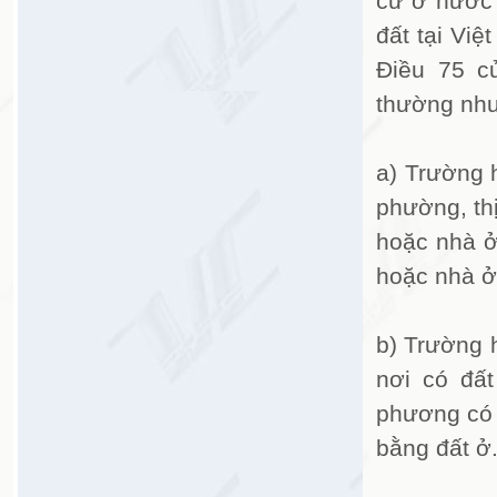
cư ở nước 
đất tại Vi
Điều 75 c
thường như
a) Trường 
phường, thị
hoặc nhà ở
hoặc nhà ở
b) Trường h
nơi có đất
phương có 
bằng đất ở