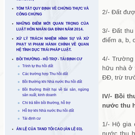
TÓM TẮT QUY ĐỊNH VỀ CHỨNG THỰC VÀ
2/- Đất đư
CÔNG CHỨNG
NHỮNG ĐIỂM MỚI QUAN TRỌNG CỦA
LUẬT HÔN NHÂN GIA ĐÌNH NĂM 2014.
3/- Đất th
XỬ LÝ TRÁCH NHIỆM HÌNH SỰ VÀ XỬ
điểm a, b, 
PHẠT VI PHẠM HÀNH CHÍNH VỀ QUAN
HỆ TÌNH DỤC TRÁI PHÁP LUẬT.
4/- Trường
BỒI THƯỜNG - HỖ TRỢ - TÁI ĐỊNH CƯ
Trình tự thu hồi đất
hữu nhà ở v
Các trường hợp Thu hồi đất
ĐĐ, trừ tr
Bồi thường khi Nhà nước thu hồi đất
Bồi thường thiệt hại về tài sản, ngừng
IV/- Bồi t
sản xuất, kinh doanh
Chi trả tiền bồi thường, hỗ trợ
nước thu h
Hỗ trợ khi Nhà nước thu hồi đất
Tái định cư
1/- Hộ gia
ÁN LỆ CỦA TAND TỐI CAO (ÁN LỆ 03).
nước thu h