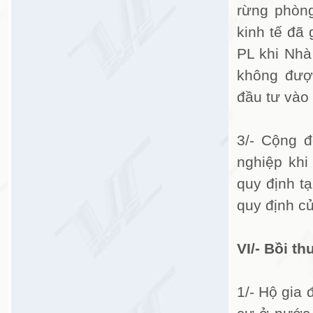
rừng phòng
kinh tế đã
PL khi Nhà
không đượ
đầu tư vào 
3/- Cộng 
nghiệp khi
quy định t
quy định c
VI/- Bồi t
1/- Hộ gia