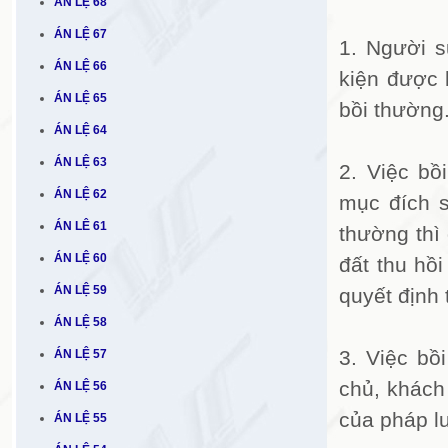
ÁN LỆ 68
ÁN LỆ 67
1. Người s
ÁN LỆ 66
kiện được 
ÁN LỆ 65
bồi thường
ÁN LỆ 64
ÁN LỆ 63
2. Việc bồ
ÁN LỆ 62
mục đích s
ÁN LÊ 61
thường thì 
ÁN LỆ 60
đất thu hồ
ÁN LỆ 59
quyết định 
ÁN LỆ 58
3. Việc bồ
ÁN LỆ 57
chủ, khách
ÁN LỆ 56
của pháp lu
ÁN LỆ 55