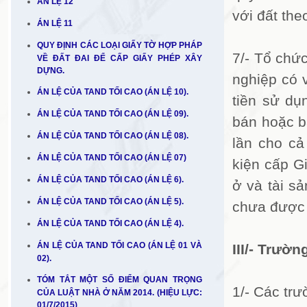
ÁN LỆ 12
với đất th
ÁN LỆ 11
QUY ĐỊNH CÁC LOẠI GIẤY TỜ HỢP PHÁP
7/- Tổ chứ
VỀ ĐẤT ĐAI ĐỂ CẤP GIẤY PHÉP XÂY
DỰNG.
nghiệp có 
ÁN LỆ CỦA TAND TỐI CAO (ÁN LỆ 10).
tiền sử dụ
ÁN LỆ CỦA TAND TỐI CAO (ÁN LỆ 09).
bán hoặc bá
ÁN LỆ CỦA TAND TỐI CAO (ÁN LỆ 08).
lần cho cả
ÁN LỆ CỦA TAND TỐI CAO (ÁN LỆ 07)
kiện cấp G
ÁN LỆ CỦA TAND TỐI CAO (ÁN LỆ 6).
ở và tài s
ÁN LỆ CỦA TAND TỐI CAO (ÁN LỆ 5).
chưa được
ÁN LỆ CỦA TAND TỐI CAO (ÁN LỆ 4).
ÁN LỆ CỦA TAND TỐI CAO (ÁN LỆ 01 VÀ
III/- Trườ
02).
TÓM TẮT MỘT SỐ ĐIỂM QUAN TRỌNG
1/- Các tr
CỦA LUẬT NHÀ Ở NĂM 2014. (HIỆU LỰC:
01/7/2015)