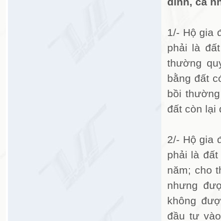
đình, cá n
1/- Hộ gia
phải là đấ
thường quy
bằng đất c
bồi thường
đất còn lại
2/- Hộ gia
phải là đấ
năm; cho th
nhưng được
không đượ
đầu tư vào