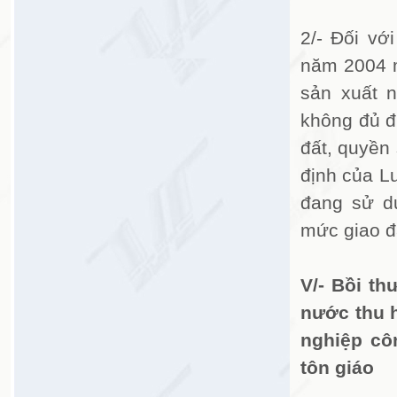
2/- Đối vớ
năm 2004 m
sản xuất 
không đủ đ
đất, quyền 
định của Lu
đang sử d
mức giao đ
V/- Bồi th
nước thu h
nghiệp cô
tôn giáo