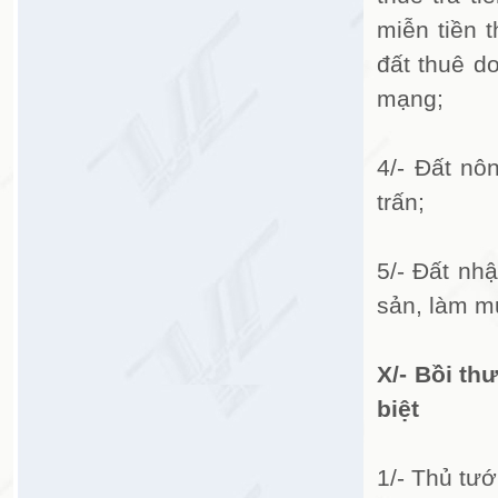
miễn tiền 
đất thuê d
mạng;
4/- Đất nô
trấn;
5/- Đất nh
sản, làm m
X/- Bồi th
biệt
1/- Thủ tư