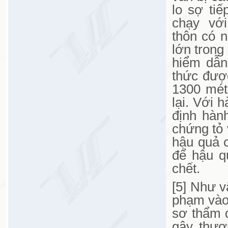
lo sợ ti
chạy với
thôn có n
lớn trong
hiểm dẫn
thức được
1300 mét
lại. Với 
định hành
chứng tỏ
hậu quả 
để hậu q
chết.
[5] Như v
phạm vào 
sơ thẩm đ
gây thươ