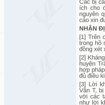
Các bị cá
ích cho 
nguyên q
cáo xin đ
NHẬN ĐỊ
[1] Trên 
trong hồ 
đồng xét 
[2] Kháng
huyện Tr
hợp pháp 
đủ điều k
[3] Lời 
Văn T, b
với các 
như lời k