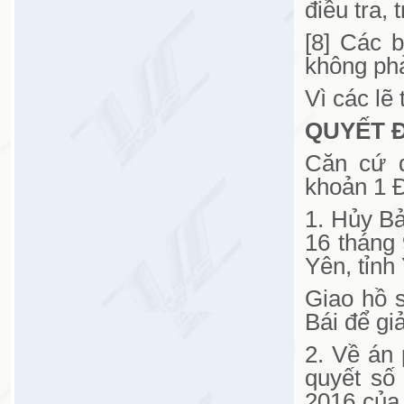
điều tra, 
[8] Các 
không phả
Vì các lẽ 
QUYẾT Đ
Căn cứ đ
khoản 1 Đ
1. Hủy B
16 tháng
Yên, tỉnh 
Giao hồ 
Bái để gi
2. Về án
quyết số
2016 của