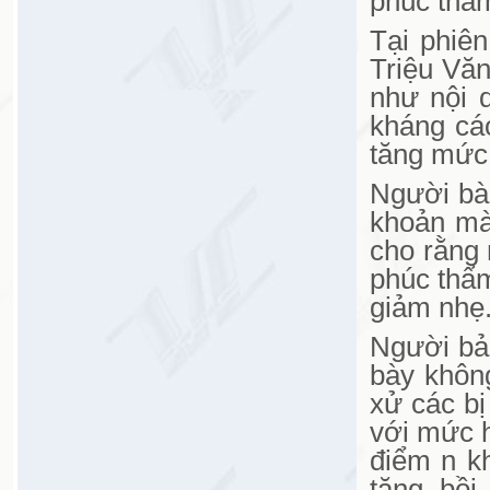
phúc thẩm
Tại phiê
Triệu Văn
như nội 
kháng cá
tăng mức
Người bào
khoản mà
cho rằng 
phúc thẩm
giảm nhẹ
Người bảo
bày khôn
xử các bị
với mức h
điểm n k
tăng bồi