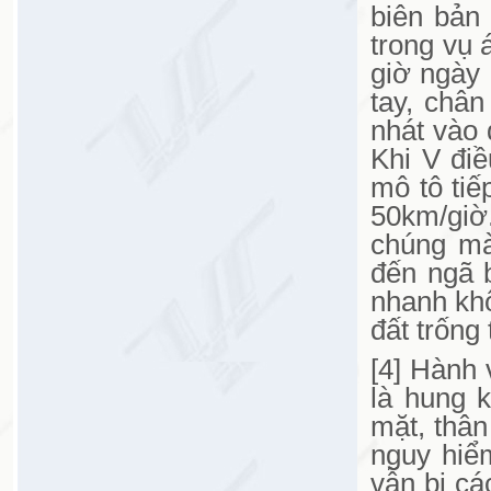
biên bản
trong vụ 
giờ ngày
tay, chân
nhát vào 
Khi V đi
mô tô tiế
50km/giờ
chúng mà
đến ngã b
nhanh khô
đất trống
[4] Hành 
là hung 
mặt, thân
nguy hiểm
vẫn bị cá