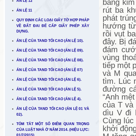
bằng kim 
ÁN LỆ 12
rút ba k
ÁN LỆ 11
phát trún
QUY ĐỊNH CÁC LOẠI GIẤY TỜ HỢP PHÁP
hướng từ 
VỀ ĐẤT ĐAI ĐỂ CẤP GIẤY PHÉP XÂY
DỰNG.
rồi vụt b
đây. Bị đ
ÁN LỆ CỦA TAND TỐI CAO (ÁN LỆ 10).
đám cưới
ÁN LỆ CỦA TAND TỐI CAO (ÁN LỆ 09).
vùng tho
ÁN LỆ CỦA TAND TỐI CAO (ÁN LỆ 08).
tiếp một 
ÁN LỆ CỦA TAND TỐI CAO (ÁN LỆ 07)
và M quay
tìm. Lúc 
ÁN LỆ CỦA TAND TỐI CAO (ÁN LỆ 6).
đường cá
ÁN LỆ CỦA TAND TỐI CAO (ÁN LỆ 5).
“Anh mệt 
ÁN LỆ CỦA TAND TỐI CAO (ÁN LỆ 4).
của T và
ÁN LỆ CỦA TAND TỐI CAO (ÁN LỆ 01 VÀ
dìu V đi
02).
Cùng lúc 
TÓM TẮT MỘT SỐ ĐIỂM QUAN TRỌNG
khởi động
CỦA LUẬT NHÀ Ở NĂM 2014. (HIỆU LỰC:
01/7/2015)