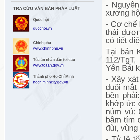
- Nguyên
TRA CỨU VĂN BẢN PHÁP LUẬT
xương hộp
Quốc hội
- Cơ chế 
quochoi.vn
thái dươ
có tiết d
Chính phủ
www.chinhphu.vn
Tại bản 
112/TgT,
Tòa án nhân dân tối cao
www.toaan.gov.vn
Yên Bái k
Thành phố Hồ Chí Minh
- Xây xá
hochiminhcity.gov.vn
đuôi mắt
bên phải
khớp ức 
núm vú: 
bầm tím 
đùi, vùng
- Tỷ lệ 