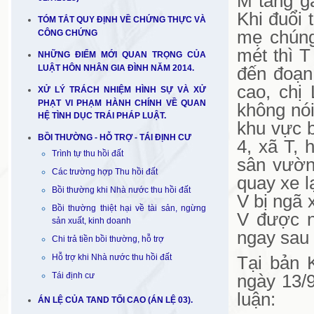
M tăng ga
Khi đuổi 
TÓM TẮT QUY ĐỊNH VỀ CHỨNG THỰC VÀ
mẹ chúng
CÔNG CHỨNG
mét thì T
NHỮNG ĐIỂM MỚI QUAN TRỌNG CỦA
LUẬT HÔN NHÂN GIA ĐÌNH NĂM 2014.
đến đoạn
cao, chị
XỬ LÝ TRÁCH NHIỆM HÌNH SỰ VÀ XỬ
PHẠT VI PHẠM HÀNH CHÍNH VỀ QUAN
không nói
HỆ TÌNH DỤC TRÁI PHÁP LUẬT.
khu vực b
BỒI THƯỜNG - HỖ TRỢ - TÁI ĐỊNH CƯ
4, xã T, 
Trình tự thu hồi đất
sân vườn
Các trường hợp Thu hồi đất
quay xe l
Bồi thường khi Nhà nước thu hồi đất
V bị ngã 
Bồi thường thiệt hại về tài sản, ngừng
V được n
sản xuất, kinh doanh
ngay sau 
Chi trả tiền bồi thường, hỗ trợ
Hỗ trợ khi Nhà nước thu hồi đất
Tại bản 
Tái định cư
ngày 13/
luận:
ÁN LỆ CỦA TAND TỐI CAO (ÁN LỆ 03).