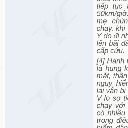
tiếp tục
50km/gi
mẹ chún
chạy, khi
Y do đi n
lên bãi đ
cấp cứu.
[4] Hành 
là hung 
mặt, thân
nguy hiể
lại vẫn b
V lo sợ t
chạy với
có nhiều 
trong điề
hiểm dẫn