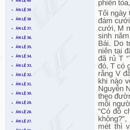
ÁN LỆ 40
phiên tòa
ÁN LỆ 39
Tối ngày
đám cưới 
ÁN LỆ 38
cưới, M 
ÁN LỆ 37.
sinh năm 
ÁN LỆ 36.
Bái. Do t
ÁN LỆ 35.
niên tại 
ÁN LỆ 34.
đã rủ T 
đó, T có
ÁN LỆ 33.
rằng V đ
ÁN LỆ 32.
khi nào v
ÁN LỆ 31.
Nguyễn N
ÁN LỆ 30.
theo đườn
mỗi người
ÁN LỆ 29.
“Có đồ ch
ÁN LỆ 28.
không?”,
ÁN LỆ 27.
mét thì 