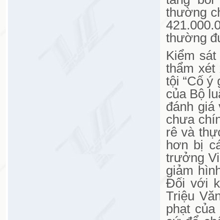
thường ch
421.000.0
thường đ
Kiểm sát
thẩm xét
tội “Cố ý
của Bộ lu
đánh giá 
chưa chín
rê và thự
hơn bị c
trưởng V
giảm hình
Đối với 
Triệu Văn
phạt của 