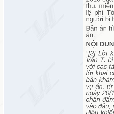
thu, miễn
lệ phí T
người bị 
Bản án hì
án.
NỘI DUN
“[3] Lời 
Văn T, b
với các t
lời khai 
bản khám
vụ án, t
ngày 20/
chân đấm 
vào đầu, 
điều khi