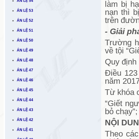
ÁN LỆ 54
làm bị hạ
nạn thì b
ÁN LỆ 53
trên đườn
ÁN LỆ 52
- Giải ph
ÁN LỆ 51
ÁN LỆ 50
Trường h
về tội “Gi
ÁN LỆ 49
Quy định 
ÁN LỆ 48
ÁN LỆ 47
Điều 123
năm 2017
ÁN LỆ 46
ÁN LỆ 45
Từ khóa c
ÁN LỆ 44
“Giết ngư
bỏ chạy”; 
ÁN LỆ 43
ÁN LỆ 42
NỘI DUN
ÁN LỆ 41
Theo các 