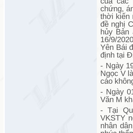
của các 
chứng, án
thời kiến
đề nghị 
hủy Bản 
16/9/202
Yên Bái đ
định tại 
- Ngày 19
Ngọc V l
cáo không
- Ngày 0
Văn M khá
- Tại Qu
VKSTY ng
nhân dân