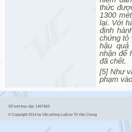
thức được
1300 mét
lại. Với 
định hành
chứng tỏ
hậu quả 
nhận để h
đã chết.
[5] Như v
phạm vào t
Số lượt truy cập: 1467665
© Copyright 2014 by Văn phòng Luật sư Tô Văn Chung