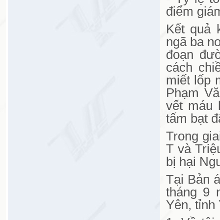
điểm giám
Kết quả 
ngã ba nơ
đoạn đườ
cách chi
miết lốp
Phạm Văn
vết máu 
tấm bạt đ
Trong gia
T và Triệ
bị hại Ng
Tại Bản 
tháng 9 
Yên, tỉnh