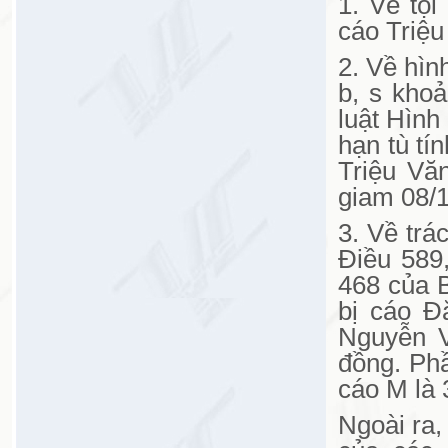
1. Về tội
cáo Triệu
2. Về hìn
b, s kho
luật Hình
hạn tù tí
Triệu Vă
giam 08/1
3. Về trá
Điều 589
468 của B
bị cáo Đ
Nguyễn V
đồng. Phầ
cáo M là 
Ngoài ra,