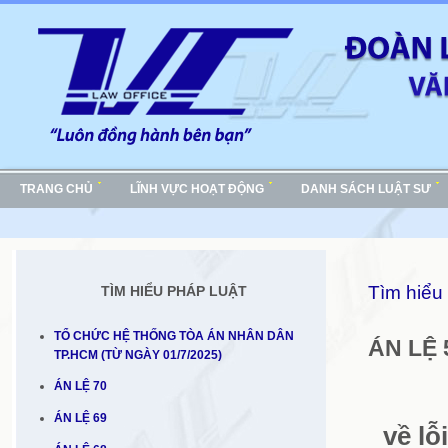
TRANG CHỦ
LĨNH VỰC HOẠT ĐỘNG
DANH SÁCH LUẬT SƯ
Tìm hiểu 
TÌM HIỂU PHÁP LUẬT
TỔ CHỨC HỆ THỐNG TÒA ÁN NHÂN DÂN
ÁN LỆ 
TP.HCM (TỪ NGÀY 01/7/2025)
ÁN LỆ 70
ÁN LỆ 69
về lỗ