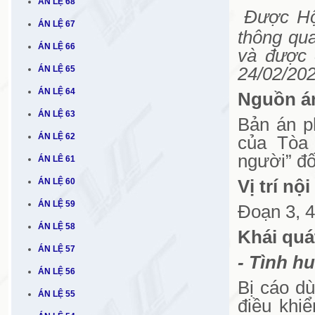
ÁN LỆ 68
Được Hộ
ÁN LỆ 67
thông qu
ÁN LỆ 66
và được 
ÁN LỆ 65
24/02/202
ÁN LỆ 64
Nguồn án
ÁN LỆ 63
Bản án p
ÁN LỆ 62
của Tòa 
người” đố
ÁN LÊ 61
ÁN LỆ 60
Vị trí nộ
ÁN LỆ 59
Đoạn 3, 4
ÁN LỆ 58
Khái quá
ÁN LỆ 57
- Tình hu
ÁN LỆ 56
Bị cáo dù
ÁN LỆ 55
điều khiể