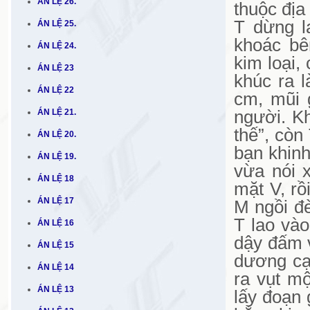
ÁN LỆ 26.
thuộc địa
T dừng l
ÁN LỆ 25.
khoác bê
ÁN LỆ 24.
kim loại,
ÁN LỆ 23
khúc ra l
ÁN LỆ 22
cm, mũi 
ÁN LỆ 21.
người. K
thế”, còn
ÁN LỆ 20.
bạn khinh
ÁN LỆ 19.
vừa nói 
ÁN LỆ 18
mặt V, rồ
ÁN LỆ 17
M ngồi đ
T lao và
ÁN LỆ 16
dậy đấm 
ÁN LỆ 15
dương cạ
ÁN LỆ 14
ra vụt mộ
ÁN LỆ 13
lấy đoạn 