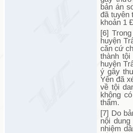
bản án sơ
đã tuyên 
khoản 1 Đ
[6] Tron
huyện Trấ
căn cứ ch
thành tộ
huyện Trấ
ý gây th
Yên đã xé
về tội d
không có
thẩm.
[7] Do bả
nội dung
nhiệm dân